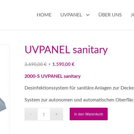
HOME
UVPANEL
ÜBER UNS
J
UVPANEL sanitary
Ursprünglicher
Aktueller
3.690,00
€
1.590,00
€
Preis
Preis
2000-S UVPANEL sanitary
war:
ist:
3.690,00 €
1.590,00 €.
Desinfektionssystem für sanitäre Anlagen zur Dec
System zur autonomen und automatischen Oberfläche
In den Warenkorb